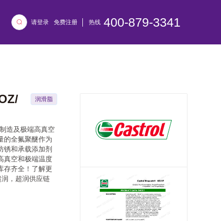
400-879-3341
请登录
免费注册
热线
OZ/
润滑脂
半导体制造及极端高真空
量的全氟聚醚作为
防锈和承载添加剂
高真空和极端温度
库存齐全！了解更
r超润，超润供应链