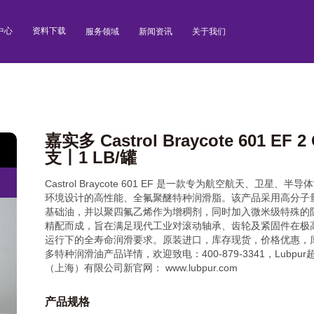
中心
资料下载
服务领域
新闻资讯
关于我们
嘉实多 Castrol Braycote 601 EF 2 
支丨1 LB/罐
Castrol Braycote 601 EF 是一款专为航空航天、卫星、
环境设计的高性能、全氟聚醚特种润滑脂。该产品采用高分子
基础油，并以聚四氟乙烯作为增稠剂，同时加入微米级特殊的
精配而成，旨在满足现代工业对滚动轴承、齿轮及紧固件在极
运行下的全寿命润滑要求。原装进口，库存现货，价格优惠，
多特种润滑油产品详情，欢迎致电：400-879-3341，Lubpu
（上海）有限公司新官网： www.lubpur.com
产品规格