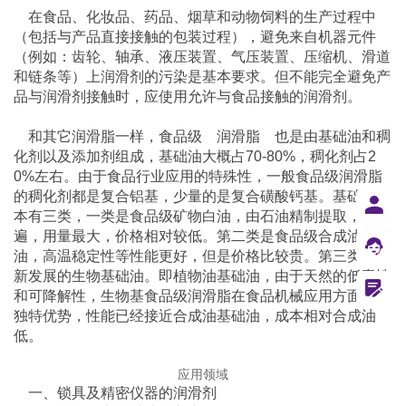
	在食品、化妆品、药品、烟草和动物饲料的生产过程中
（包括与产品直接接触的包装过程），避免来自机器元件
（例如：齿轮、轴承、液压装置、气压装置、压缩机、滑道
和链条等）上润滑剂的污染是基本要求。但不能完全避免产
品与润滑剂接触时，应使用允许与食品接触的润滑剂。
	和其它润滑脂一样，食品级	润滑脂	也是由基础油和稠
化剂以及添加剂组成，基础油大概占70-80%，稠化剂占2
0%左右。由于食品行业应用的特殊性，一般食品级润滑脂
的稠化剂都是复合铝基，少量的是复合磺酸钙基。基础油基
本有三类，一类是食品级矿物白油，由石油精制提取，最普
遍，用量最大，价格相对较低。第二类是食品级合成油基础
油，高温稳定性等性能更好，但是价格比较贵。第三类是最
新发展的生物基础油。即植物油基础油，由于天然的低毒性
和可降解性，生物基食品级润滑脂在食品机械应用方面具有
独特优势，性能已经接近合成油基础油，成本相对合成油
低。
应用领域
	一、锁具及精密仪器的润滑剂