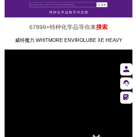
67899+特种化学品等你来
搜索
威特魔力 WHITMORE ENVIROLUBE XE HEAVY