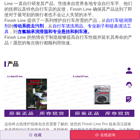
Line 一直自行研发其产品。凭借来自世界各地专业自行车手、他们
的技师以及特色自行车店的反馈，Finish Line 确保其产品达到了即
使对于最苛刻的骑行者也不会让人失望的水平。
Finish Line 提供了一系列维护自行车所需的产品，从
自行车链润滑
剂
到
传动系统去污剂
，从
自行车清洗用品、专业刷子和链条清洁工
具
，到
含氟轴承润滑脂和专业悬挂和刹车液。
Finish Line 的热情在于制造能够提高自行车性能并延长其寿命的产
品！愿您的每次骑行都顺利而快速。
产品
这份终点线维护指南包含您需要了解的
使您的 Finish Line Pro 链条清洁器恢
有关维护自行车的所有信息。本指南包
复如新状态所需的所有部件。三个新的
收藏
在线咨询
含从清洁车架和润滑链条到为拨链器脱
刷轮、新的轴和两个新的洗涤器垫。较