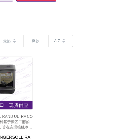
最热
爆款
A-Z
L RAND ULTRA CO
一种基于聚乙二醇的
，旨在实现接触冷却
空气压缩机的最高压
NGERSOLL RA
 即使在最高温度下也