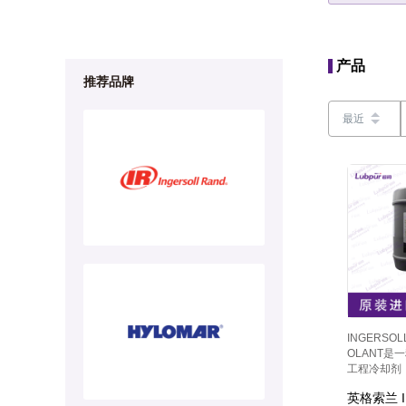
产品
推荐品牌
最近
INGERSOL
OLANT是
工程冷却剂
式旋转螺杆
英格索兰 I
缩机性能 -